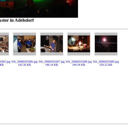
Astor in Adelsdorf
1005.jpg
WA_20060331006.jpg
WA_20060331007.jpg
WA_20060331008.jpg
WA_20060331009.jpg
 KB
142.36 KB
146.14 KB
149.34 KB
129.22 KB