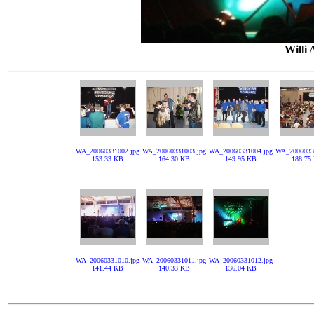
Willi 
WA_20060331002.jpg
WA_20060331003.jpg
WA_20060331004.jpg
WA_2006033
153.33 KB
164.30 KB
149.95 KB
188.75
WA_20060331010.jpg
WA_20060331011.jpg
WA_20060331012.jpg
141.44 KB
140.33 KB
136.04 KB